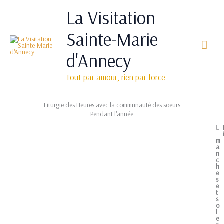
Aller
Men
La Visitation
au
princ
contenu
Sainte-Marie
d'Annecy
Tout par amour, rien par force
Liturgie des Heures avec la communauté des soeurs
Pendant l'année
m
a
n
c
h
e
s
e
t
s
o
l
e