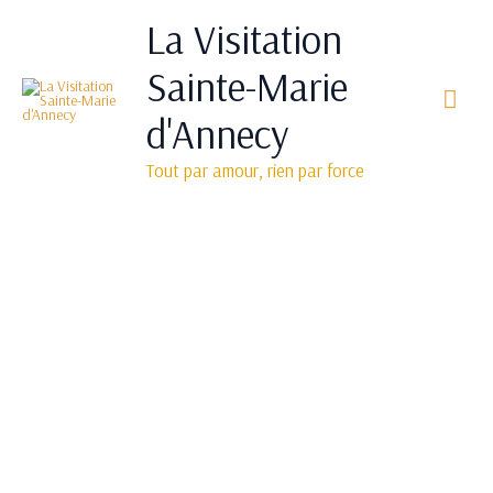
Aller
Men
La Visitation
au
princ
contenu
Sainte-Marie
d'Annecy
Tout par amour, rien par force
Saint François de Sales