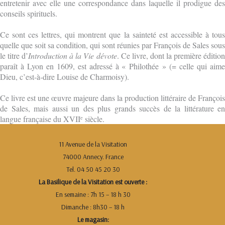
entretenir avec elle une correspondance dans laquelle il prodigue des
conseils spirituels.
Ce sont ces lettres, qui montrent que la sainteté est accessible à tous
quelle que soit sa condition, qui sont réunies par François de Sales sous
le titre d’
Introduction à la Vie dévote
. Ce livre, dont la première éditio
paraît à Lyon en 1609, est adressé à « Philothée » (= celle qui aime
Dieu, c’est-à-dire Louise de Charmoisy).
Ce livre est une œuvre majeure dans la production littéraire de François
de Sales, mais aussi un des plus grands succès de la littérature en
langue française du XVII
siècle.
e
11 Avenue de la Visitation
74000 Annecy. France
Tel. 04 50 45 20 30
La Basilique de la Visitation est ouverte :
En semaine : 7h 15 – 18 h 30
Dimanche : 8h30 – 18 h
Le magasin: