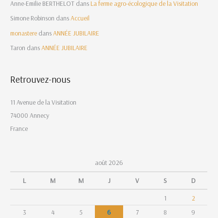
Anne-Emilie BERTHELOT
dans
La ferme agro-écologique de la Visitation
Simone Robinson
dans
Accueil
monastere
dans
ANNÉE JUBILAIRE
Taron
dans
ANNÉE JUBILAIRE
Retrouvez-nous
11 Avenue de la Visitation
74000 Annecy
France
août 2026
L
M
M
J
V
S
D
1
2
3
4
5
6
7
8
9