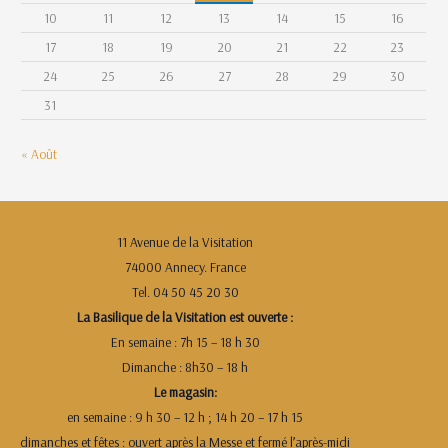
10
11
12
13
14
15
16
17
18
19
20
21
22
23
24
25
26
27
28
29
30
31
« Août
11 Avenue de la Visitation
74000 Annecy. France
Tel. 04 50 45 20 30
La Basilique de la Visitation est ouverte :
En semaine : 7h 15 – 18 h 30
Dimanche : 8h30 – 18 h
Le magasin:
en semaine : 9 h 30 – 12 h ; 14 h 20 – 17 h 15
dimanches et fêtes : ouvert après la Messe et fermé l’après-midi