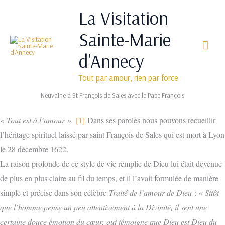
Aller
Men
La Visitation
au
princ
contenu
Sainte-Marie
d'Annecy
Tout par amour, rien par force
Neuvaine à St François de Sales avec le Pape François
« Tout est à l’amour ».
[1]
Dans ses paroles nous pouvons recueillir
l’héritage spirituel laissé par saint François de Sales qui est mort à Lyon
le 28 décembre 1622.
La raison profonde de ce style de vie remplie de Dieu lui était devenue
de plus en plus claire au fil du temps, et il l’avait formulée de manière
simple et précise dans son célèbre
Traité de l’amour de Dieu
:
« Sitôt
que l’homme pense un peu attentivement à la Divinité, il sent une
certaine douce émotion du cœur, qui témoigne que Dieu est Dieu du