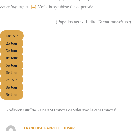
cœur humain ».
[4]
Voilà la synthèse de sa pensée.
(Pape François, Lettre
Totum amoris est
)
1er Jour
2e Jour
3e Jour
4e Jour
5e Jour
6e Jour
7e Jour
8e Jour
9e Jour
3 réflexions sur “Neuvaine à St François de Sales avec le Pape François”
FRANCOISE GABRIELLE TOVAR